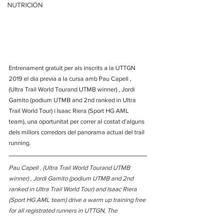
NUTRICIÓN
Entrenament gratuït per als inscrits a la UTTGN 
2019 el dia previa a la cursa amb Pau Capell , 
(Ultra Trail World Tourand UTMB winner) , Jordi 
Gamito (podium UTMB and 2nd ranked in Ultra 
Trail World Tour) i Isaac Riera (Sport HG AML 
team), una oportunitat per correr al costat d’alguns 
dels millors corredors del panorama actual del trail 
running.
Pau Capell , (Ultra Trail World Tourand UTMB 
winner) , Jordi Gamito (podium UTMB and 2nd 
ranked in Ultra Trail World Tour) and Isaac Riera 
(Sport HG AML team) drive a warm up training free 
for all registrated runners in UTTGN, The 