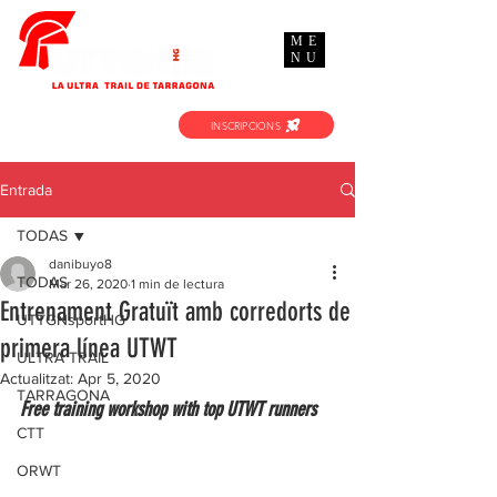
ME
NU
INSCRIPCIONS
Entrada
TODAS
danibuyo8
TODAS
Mar 26, 2020
1 min de lectura
Entrenament Gratuït amb corredorts de
UTTGNsportHG
primera línea UTWT
ULTRA TRAIL
Actualitzat:
Apr 5, 2020
TARRAGONA
Free training workshop with top UTWT runners
CTT
ORWT